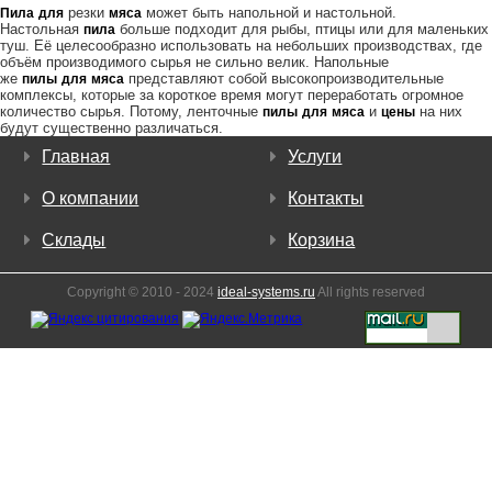
резки
может быть напольной и настольной.
Пила
для
мяса
Настольная
больше подходит для рыбы, птицы или для маленьких
пила
туш. Её целесообразно использовать на небольших производствах, где
объём производимого сырья не сильно велик. Напольные
же
представляют собой высокопроизводительные
пилы
для
мяса
комплексы, которые за короткое время могут переработать огромное
количество сырья. Потому, ленточные
и
на них
пилы
для
мяса
цены
будут существенно различаться.
Главная
Услуги
О компании
Контакты
Склады
Корзина
Copyright © 2010 - 2024
ideal-systems.ru
All rights reserved