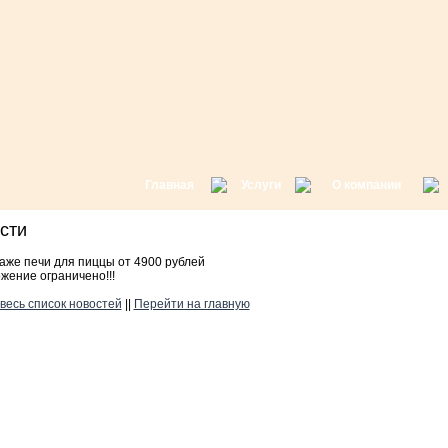
Главная
Услуги
О компании
ости
аже печи для пиццы от 4900 рублей
жение ограничено!!!
весь список новостей
||
Перейти на главную