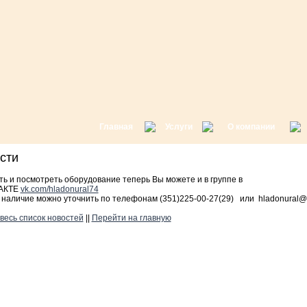
Главная
Услуги
О компании
ости
ь и посмотреть оборудование теперь Вы можете и в группе в
АКТЕ
vk.com/hladonural74
 наличие можно уточнить по телефонам (351)225-00-27(29) или hladonural@m
весь список новостей
||
Перейти на главную